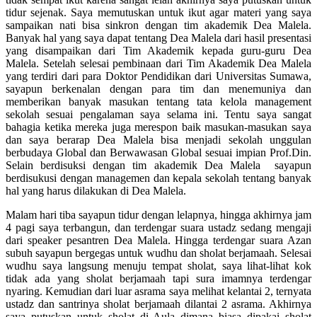
tidur sejenak. Saya memutuskan untuk ikut agar materi yang saya
sampaikan nati bisa sinkron dengan tim akademik Dea Malela.
Banyak hal yang saya dapat tentang Dea Malela dari hasil presentasi
yang disampaikan dari Tim Akademik kepada guru-guru Dea
Malela. Setelah selesai pembinaan dari Tim Akademik Dea Malela
yang terdiri dari para Doktor Pendidikan dari Universitas Sumawa,
sayapun berkenalan dengan para tim dan menemuniya dan
memberikan banyak masukan tentang tata kelola management
sekolah sesuai pengalaman saya selama ini. Tentu saya sangat
bahagia ketika mereka juga merespon baik masukan-masukan saya
dan saya berarap Dea Malela bisa menjadi sekolah unggulan
berbudaya Global dan Berwawasan Global sesuai impian Prof.Din.
Selain berdisuksi dengan tim akademik Dea Malela sayapun
berdisukusi dengan managemen dan kepala sekolah tentang banyak
hal yang harus dilakukan di Dea Malela.
Malam hari tiba sayapun tidur dengan lelapnya, hingga akhirnya jam
4 pagi saya terbangun, dan terdengar suara ustadz sedang mengaji
dari speaker pesantren Dea Malela. Hingga terdengar suara Azan
subuh sayapun bergegas untuk wudhu dan sholat berjamaah. Selesai
wudhu saya langsung menuju tempat sholat, saya lihat-lihat kok
tidak ada yang sholat berjamaah tapi sura imamnya terdengar
nyaring. Kemudian dari luar asrama saya melihat kelantai 2, ternyata
ustadz dan santrinya sholat berjamaah dilantai 2 asrama. Akhirnya
saya putuskan untuk sholat di Aula dimana biasa dipakai sholat