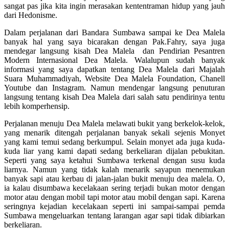
sangat pas jika kita ingin merasakan kententraman hidup yang jauh
dari Hedonisme.
Dalam perjalanan dari Bandara Sumbawa sampai ke Dea Malela
banyak hal yang saya bicarakan dengan Pak.Fahry, saya juga
mendegar langsung kisah Dea Malela dan Pendirian Pesantren
Modern Internasional Dea Malela. Walalupun sudah banyak
informasi yang saya dapatkan tentang Dea Malela dari Majalah
Suara Muhammadiyah, Website Dea Malela Foundation, Chanell
Youtube dan Instagram. Namun mendengar langsung penuturan
langsung tentang kisah Dea Malela dari salah satu pendirinya tentu
lebih komperhensip.
Perjalanan menuju Dea Malela melawati bukit yang berkelok-kelok,
yang menarik ditengah perjalanan banyak sekali sejenis Monyet
yang kami temui sedang berkumpul. Selain monyet ada juga kuda-
kuda liar yang kami dapati sedang berkeliaran dijalan pebukitan.
Seperti yang saya ketahui Sumbawa terkenal dengan susu kuda
liarnya. Namun yang tidak kalah menarik sayapun menemukan
banyak sapi atau kerbau di jalan-jalan bukit menuju dea malela. O,
ia kalau disumbawa kecelakaan sering terjadi bukan motor dengan
motor atau dengan mobil tapi motor atau mobil dengan sapi. Karena
seringnya kejadian kecelakaan seperti ini sampai-sampai pemda
Sumbawa mengeluarkan tentang larangan agar sapi tidak dibiarkan
berkeliaran.