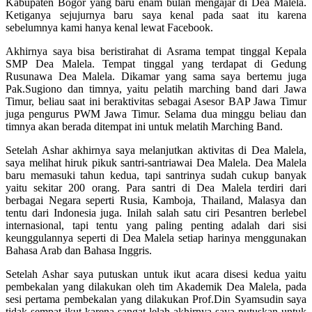
Kabupaten Bogor yang baru enam bulan mengajar di Dea Malela.
Ketiganya sejujurnya baru saya kenal pada saat itu karena
sebelumnya kami hanya kenal lewat Facebook.
Akhirnya saya bisa beristirahat di Asrama tempat tinggal Kepala
SMP Dea Malela. Tempat tinggal yang terdapat di Gedung
Rusunawa Dea Malela. Dikamar yang sama saya bertemu juga
Pak.Sugiono dan timnya, yaitu pelatih marching band dari Jawa
Timur, beliau saat ini beraktivitas sebagai Asesor BAP Jawa Timur
juga pengurus PWM Jawa Timur. Selama dua minggu beliau dan
timnya akan berada ditempat ini untuk melatih Marching Band.
Setelah Ashar akhirnya saya melanjutkan aktivitas di Dea Malela,
saya melihat hiruk pikuk santri-santriawai Dea Malela. Dea Malela
baru memasuki tahun kedua, tapi santrinya sudah cukup banyak
yaitu sekitar 200 orang. Para santri di Dea Malela terdiri dari
berbagai Negara seperti Rusia, Kamboja, Thailand, Malasya dan
tentu dari Indonesia juga. Inilah salah satu ciri Pesantren berlebel
internasional, tapi tentu yang paling penting adalah dari sisi
keunggulannya seperti di Dea Malela setiap harinya menggunakan
Bahasa Arab dan Bahasa Inggris.
Setelah Ashar saya putuskan untuk ikut acara disesi kedua yaitu
pembekalan yang dilakukan oleh tim Akademik Dea Malela, pada
sesi pertama pembekalan yang dilakukan Prof.Din Syamsudin saya
tidak sempat ikut karena sangat lelah akhirnya saya putuskan untuk