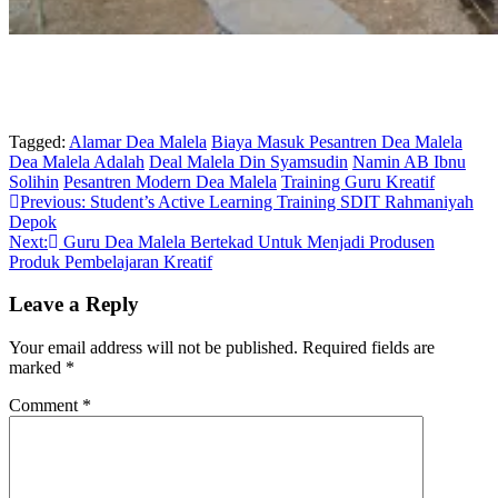
Tagged:
Alamar Dea Malela
Biaya Masuk Pesantren Dea Malela
Dea Malela Adalah
Deal Malela Din Syamsudin
Namin AB Ibnu
Solihin
Pesantren Modern Dea Malela
Training Guru Kreatif
Post
Previous:
Student’s Active Learning Training SDIT Rahmaniyah
Depok
navigation
Next:
Guru Dea Malela Bertekad Untuk Menjadi Produsen
Produk Pembelajaran Kreatif
Leave a Reply
Your email address will not be published.
Required fields are
marked
*
Comment
*