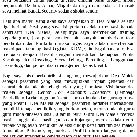
berjamaah Dzuhur, Ashar, Magrib dan Isya dan pada saat masuk
saya melihat Bapak.Security sedang sholat sendiri.
Lalu apa materi yang akan saya sampaikan di Dea Malela selama
tiga hari ini. Sesi yang saya isi pertama adalah motivasi kepada
santri-satri Dea Malela, selanjutnya saya memberikan training
kepada guru, jika para pemateri lain banyak memberikan teori
pendidikan dan kurikulum maka tugas saya adalah memberikan
materi pada taran aplikasi kegiatan KBM, yaitu bagaimana guru bisa
mengajar dengan Kreatif dengan memadukan kemapuan Public
Speaking, Ice Breaking, Story Telling, Parenting, Penggunaan
Teknologi, dan pengelolaan management kelas kreatif.
Bagi saya bisa berkontribusi langsung mewujudkan Dea Malela
sebagai pesantren yang bisa mewujudkan impian generasi dari
seluruh dunia adalah kebaghagian yang luarbiasa. Visi besar dea
malela sebagai
Center For Academik Excellence
(Lembaga
Pendidikan Berkeunggulan ) tentu harus dimulai dari guru-gurunya
yang kreatif. Dea Malela sebagai pesantren berlabel internasional
memiliki tenaga pendidik yang berkompeten, mereka adalah guru-
guru muda dibawah usia 30 tahun. 98% Guru Dea Malela mereka
masih singgle alias masih gadis dan bujangan, mereka adalah guru
terbaik yang telah mengikuti seleksi cukup ketat dari tim dea malela
foundation. Bahkan yang luarbiasa Prof.Din turun langsung dalam
melakukan intervieuw kepada calon-calo guru Dea Malela.