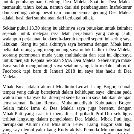
untuk pembangunan Gedung Dea Malela. Saat ini Dea Malela
memasuki tahun kedua, namun dari sisi pembangunan Insfrakturur
dan Gedung cukup pesat dan hampir semua gedung Dea Malela
adalah hasil dari sumbangan dari berbagai pihak.
Sekitar pukul 13.30 siang itu akhirnya saya putuskan untuk istirahat
sejenak untuk melepas rasa lelah perjalanan yang cukup jauh,
walaupun perjalanan ke daerah-daerah terpecil seperti ini sering saya
lakukan. Siang itu pula akhirnya saya bertemu dengan Mbak.Isma
beliaulah orang yang mengundang saya untuk hadir di Dea Malela,
seorang perempuan muda yang multitalenta dan saat ini dipercaya
untuk menjadi Kepala Sekolah SMA Dea Malela. Sebenarnya mbak
Isma sudah menghubungi saya setahun yang lalu melalui inbox di
Facebook tapi baru di Januari 2018 ini saya bisa hadir di Dea
Malela.
Mbak Isma adalah alumni Mualimin Leuwi Liang Bogor, sebuah
tempat yang cukup bersejerah dalam kehidupan saya, dimana pada
waktu muda banyak hal ditempat sederhana ini saya lakukan dengan
teman-teman Ikatan Remaja Muhammadiyah Kabupaten Bogor.
Selain mbak Isma di Dea Malela saya juga bertemu dengan
Mbak.Puti yang saat ini menjadi staf pribadi Prof.Din sekaligus
terlibat langsung dalam pengelolaan Dea Malela. Mbak Puti juga
merupakan Alumni dari Mualimin Leuwi Liang Bogor satu lagi
yang saya temui yaitu kang Rudy aktivis Pemuda Muhammadiyah