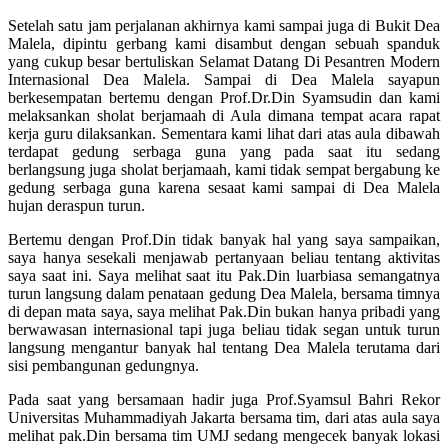
Setelah satu jam perjalanan akhirnya kami sampai juga di Bukit Dea
Malela, dipintu gerbang kami disambut dengan sebuah spanduk
yang cukup besar bertuliskan Selamat Datang Di Pesantren Modern
Internasional Dea Malela. Sampai di Dea Malela sayapun
berkesempatan bertemu dengan Prof.Dr.Din Syamsudin dan kami
melaksankan sholat berjamaah di Aula dimana tempat acara rapat
kerja guru dilaksankan. Sementara kami lihat dari atas aula dibawah
terdapat gedung serbaga guna yang pada saat itu sedang
berlangsung juga sholat berjamaah, kami tidak sempat bergabung ke
gedung serbaga guna karena sesaat kami sampai di Dea Malela
hujan deraspun turun.
Bertemu dengan Prof.Din tidak banyak hal yang saya sampaikan,
saya hanya sesekali menjawab pertanyaan beliau tentang aktivitas
saya saat ini. Saya melihat saat itu Pak.Din luarbiasa semangatnya
turun langsung dalam penataan gedung Dea Malela, bersama timnya
di depan mata saya, saya melihat Pak.Din bukan hanya pribadi yang
berwawasan internasional tapi juga beliau tidak segan untuk turun
langsung mengantur banyak hal tentang Dea Malela terutama dari
sisi pembangunan gedungnya.
Pada saat yang bersamaan hadir juga Prof.Syamsul Bahri Rekor
Universitas Muhammadiyah Jakarta bersama tim, dari atas aula saya
melihat pak.Din bersama tim UMJ sedang mengecek banyak lokasi