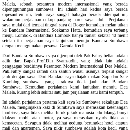
Malela, sebuah pesantren modern internasional yang berada
dipenggunungan sumbawa. Ini adalah hari kedua saya berada
dipesantren ini, tentu saya sangat bahagia berada ditempat ini,
walaupun perjalanan cukup panjang harus saya lalui. Perjalanan
saya mulai dari tempat tinggal saya di Bogor kemudian melanjutkan
ke Bandara Internasional Soekarno Hatta, kemudian saya terbang
meuju Lombok, di Bandara Lombok hanya transit sekitar 40 menit
setelah itu perjalanan saya lanjutkan menuju Bandara Sumbawa
dengan menggunakan pesawat Garuda Kecil.
Dari Bandara Sumbawa saya dijemput oleh Pak.Fahry beliau adalah
adik dari Bapak.Prof.Din Syamsudin, yang tidak lain adalah
penggagas berdirinya Pesantren Modern Internasional Dea Malela.
Pak.Fahry sangat ramah dan santun walau usianya terpaut sangat
jauh dengan saya. Dari Bandara saya diajak makan Sop dan Sate
Kambing sumbawa yang jaraknya tidak jauh dari Bandara
Sumbawa. Kemudian perjalanan kami lanjutkan menuju Dea
Malela, kurang lebih sekitar satu jam perjalanan satu kami tempuh.
Ini adalah perjalanan pertama kali saya ke Sumbawa sekaligus Dea
Malela, menginjakan kaki di Sumbawa saya merasakan ketenangan
luarbiasa, saya tidak melihat hiruk pikuk manusia lalu lalang, bunyi
klakson mobil atau motor, ya saya merasakan nyaris tidak ada
kemacetan. Sayapun tidak melihat gedung bertingkat hotel atapun
mall dan apartemen. Saya pikir sumbawa adalah kota kecil yang