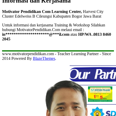
Informasi dan Kerjasama
Motivator Pendidikan Com Learning Center,
Harvest City
Cluster Edelweiss B Cileungsi Kabupaten Bogor Jawa Barat
Untuk informasi dan kerjasama Training & Workshop Silahkan
hubungi MotivatorPendidikan.Com melaui email :
in
*********************
@
***
il.com
atau
HP/WA .0813 8460
2045
www.motivatorpendidikan.com - Teacher Learning Partner - Since
2014 Powered By
BlazeThemes
.