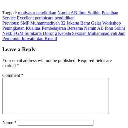
Tagged:
motivator pendidikan
Namin AB Ibnu Solihin
Pelatihan
Service Excellent
pembicara pendidikan
Post
Previous:
SMP Muhammadiyah 32 Jakarta Barat Gelar Workshop
Peningkatan Kualitas Pembelajaran Bersama Namin AB Ibnu Solihi
navigation
Next:
FGM Surakarta Dorong Kepala Sekolah Muhammadiyah Jadi
Pemimpin Inovatif dan Kreatif
Leave a Reply
Your email address will not be published.
Required fields are
marked
*
Comment
*
Name
*