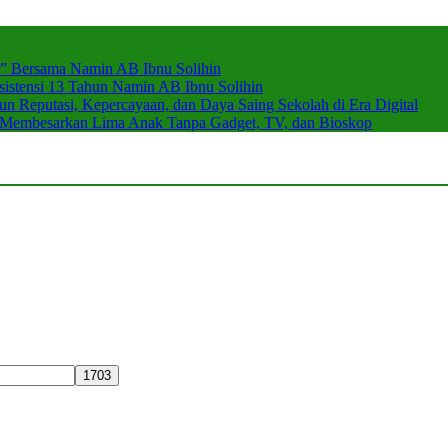
r” Bersama Namin AB Ibnu Solihin
stensi 13 Tahun Namin AB Ibnu Solihin
 Reputasi, Kepercayaan, dan Daya Saing Sekolah di Era Digital
n Membesarkan Lima Anak Tanpa Gadget, TV, dan Bioskop