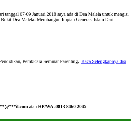
i tanggal 07-09 Januari 2018 saya ada di Dea Malela untuk mengisi
Dari Bukit Dea Malela- Membangun Impian Generasi Islam Dari
Pendidikan, Pembicara Seminar Parenting,
Baca Selengkapnya disi
**
@
***
il.com
atau
HP/WA .0813 8460 2045