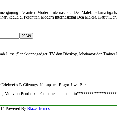
engujungi Pesantren Modern Internasional Dea Malela, selama tiga har
ya dihari kedua di Pesantren Modern Internasional Dea Malela. Kabut 
Ayah Lima @anaktanpagadget, TV dan Bioskop, Motivator dan Trainer 
r Edelweiss B Cileungsi Kabupaten Bogor Jawa Barat
ngi MotivatorPendidikan.Com melaui email :
in
*******************
2014 Powered By
BlazeThemes
.