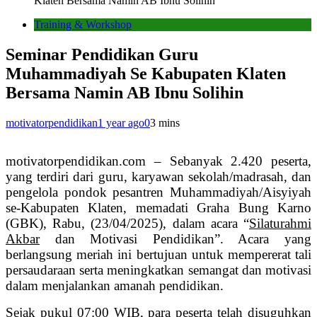
Klaten Bersama Namin AB Ibnu Solihin
Training & Workshop
Seminar Pendidikan Guru
Muhammadiyah Se Kabupaten Klaten
Bersama Namin AB Ibnu Solihin
motivatorpendidikan
1 year ago
0
3 mins
motivatorpendidikan.com – Sebanyak 2.420 peserta,
yang terdiri dari guru, karyawan sekolah/madrasah, dan
pengelola pondok pesantren Muhammadiyah/Aisyiyah
se-Kabupaten Klaten, memadati Graha Bung Karno
(GBK), Rabu, (23/04/2025), dalam acara “
Silaturahmi
Akbar
dan Motivasi Pendidikan”. Acara yang
berlangsung meriah ini bertujuan untuk mempererat tali
persaudaraan serta meningkatkan semangat dan motivasi
dalam menjalankan amanah pendidikan.
‎Sejak pukul 07:00 WIB, para peserta telah disuguhkan