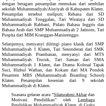
dengan beragam penampilan memukau dari sembilan
sekolah Muhammadiyah/Aisyiyah di Kabupaten Klaten.
Penampilan tersebut meliputi; Rebana dari SD
Muhammadiyah Tonggalan, Tari Wirataya dari SD
Muhammadiyah Rabbani, Pidato Bahasa Inggris dan
Bahasa Arab dari SMP Muhammadiyah 2 Jatinom, Tari
Puspita dari MIM Kranggan-Manisrenggo.
‎Selanjutnya, menyanyi diiringi piano klasik dari SMP
Muhammadiyah 1 Klaten, ‎Tari Sesonderan dari SMK
Muhammadiyah Prambanan, ‎menyanyi dari MTS
Muhammadiyah Trucuk, Tari Saman dari SMA
Muhammadiyah 1 Klaten, dan ‎Drama Kolosal Tapak
Suci, Hizbul Wathan, dan Kokam dari MA Pondok
Pesantren MBS (Muhammadiyah Boarding School)
Klaten.
Penampilan kesenian dari 9 sekolah
Muhammadiyah di Klaten.
Suasana gelaran acara “
Silaturahmi Akbar
dan
Motivasi Pendidikan” oleh
Lembaga
Pendidikan Muhammadiyah
Klaten, di Graha