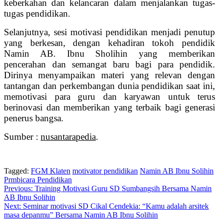
keberkahan dan kelancaran dalam menjalankan tugas-
tugas pendidikan.
Selanjutnya, s‎esi motivasi pendidikan menjadi penutup
yang berkesan, dengan kehadiran tokoh pendidik
Namin AB. Ibnu Sholihin yang memberikan
pencerahan dan semangat baru bagi para pendidik.
Dirinya menyampaikan materi yang relevan dengan
tantangan dan perkembangan dunia pendidikan saat ini,
memotivasi para guru dan karyawan untuk terus
berinovasi dan memberikan yang terbaik bagi generasi
penerus bangsa.
Sumber :
nusantarapedia
.
Tagged:
FGM Klaten
motivator pendidikan
Namin AB Ibnu Solihin
Prmbicara Pendidikan
Post
Previous:
Training Motivasi Guru SD Sumbangsih Bersama Namin
AB Ibnu Solihin
navigation
Next:
Seminar motivasi SD Cikal Cendekia: “Kamu adalah arsitek
masa depanmu” Bersama Namin AB Ibnu Solihin