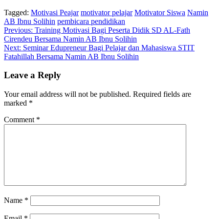
Tagged:
Motivasi Peajar
motivator pelajar
Motivator Siswa
Namin
AB Ibnu Solihin
pembicara pendidikan
Post
Previous:
Training Motivasi Bagi Peserta Didik SD AL-Fath
Cirendeu Bersama Namin AB Ibnu Solihin
navigation
Next:
Seminar Edupreneur Bagi Pelajar dan Mahasiswa STIT
Fatahillah Bersama Namin AB Ibnu Solihin
Leave a Reply
Your email address will not be published.
Required fields are
marked
*
Comment
*
Name
*
Email
*