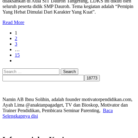
dilaksankan di Aula SIT Dauroh Tangerang, LDKS ini dikuti oleh
seluruh peserta didik SMP Dauroh. Tema kegiatan adalah “Pemipin
Yang Hebat Dimulai Dari Karakter Yang Kuat”.
Read More
1
2
3
…
15
Search
for:
Namin AB Ibnu Solihin, adalah founder motivatorpendidikan.com,
Ayah Lima @anaktanpagadget, TV dan Bioskop, Motivator dan
Trainer Pendidikan, Pembicara Seminar Parenting,
Baca
Selengkapnya disi