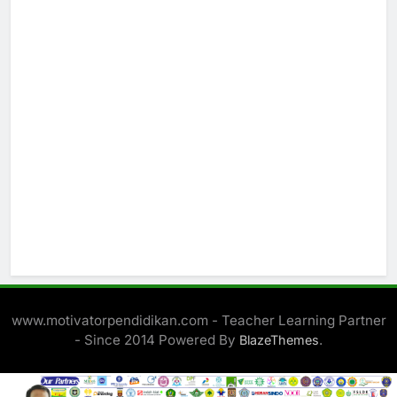
www.motivatorpendidikan.com - Teacher Learning Partner
- Since 2014 Powered By
.
BlazeThemes