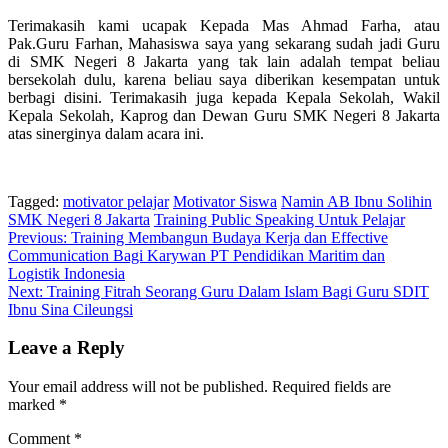
Terimakasih kami ucapak Kepada Mas Ahmad Farha, atau
Pak.Guru Farhan, Mahasiswa saya yang sekarang sudah jadi Guru
di SMK Negeri 8 Jakarta yang tak lain adalah tempat beliau
bersekolah dulu, karena beliau saya diberikan kesempatan untuk
berbagi disini. Terimakasih juga kepada Kepala Sekolah, Wakil
Kepala Sekolah, Kaprog dan Dewan Guru SMK Negeri 8 Jakarta
atas sinerginya dalam acara ini.
Tagged:
motivator pelajar
Motivator Siswa
Namin AB Ibnu Solihin
SMK Negeri 8 Jakarta
Training Public Speaking Untuk Pelajar
Post
Previous:
Training Membangun Budaya Kerja dan Effective
Communication Bagi Karywan PT Pendidikan Maritim dan
navigation
Logistik Indonesia
Next:
Training Fitrah Seorang Guru Dalam Islam Bagi Guru SDIT
Ibnu Sina Cileungsi
Leave a Reply
Your email address will not be published.
Required fields are
marked
*
Comment
*