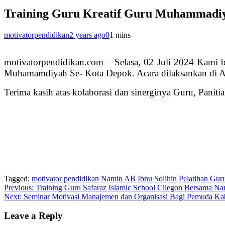
Training Guru Kreatif Guru Muhammadiy
motivatorpendidikan
2 years ago
0
1 mins
motivatorpendidikan.com – Selasa, 02 Juli 2024 Kami b
Muhamamdiyah Se- Kota Depok. Acara dilaksankan di A
Terima kasih atas kolaborasi dan sinerginya Guru, Pan
Tagged:
motivator pendidikan
Namin AB Ibnu Solihin
Pelatihan Gur
Post
Previous:
Training Guru Safaraz Islamic School Cilegon Bersama Na
Next:
Seminar Motivasi Manajemen dan Organisasi Bagi Pemuda Ka
navigation
Leave a Reply