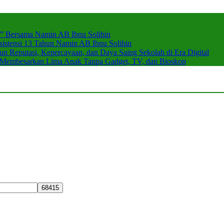
r” Bersama Namin AB Ibnu Solihin
stensi 13 Tahun Namin AB Ibnu Solihin
 Reputasi, Kepercayaan, dan Daya Saing Sekolah di Era Digital
n Membesarkan Lima Anak Tanpa Gadget, TV, dan Bioskop