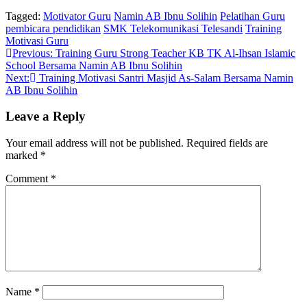
Tagged:
Motivator Guru
Namin AB Ibnu Solihin
Pelatihan Guru
pembicara pendidikan
SMK Telekomunikasi Telesandi
Training
Motivasi Guru
Post
Previous:
Training Guru Strong Teacher KB TK Al-Ihsan Islamic
School Bersama Namin AB Ibnu Solihin
navigation
Next:
Training Motivasi Santri Masjid As-Salam Bersama Namin
AB Ibnu Solihin
Leave a Reply
Your email address will not be published.
Required fields are
marked
*
Comment
*
Name
*