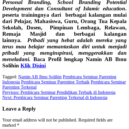
Personal Branding, School Branding Potential
Development dan Consultant of Islamic education
.
peserta trainingnya dari berbagai kalangan mulai
dari Pelajar, Mahasiswa, Guru, Orang Tua Kepala
Sekolah, Dosen, Pimpinan Lembaga, Relawan,
Remaja Masjid dan berbagai kalangan
lainnya.
Pribadi yang hebat adalah mereka yang
terus mau belajar memantaskan diri untuk menjadi
pribadi yang menginspirasi, menggerakkan dan
meneladani.
Baca Profil lengkap Namin AB Ibnu
Solihin
Klik Disini
Tagged:
Namin AB Ibnu Solihin
Pembicara Seminar Parenting
Indonesia
Pembicara Seminar Parenting Terbaik
Pembicara Seminar
Parenting Terkenal
Post
Previous:
Pembicara Seminar Pendidikan Terbaik di Indonesia
Next:
Pembicara Seminar Parenting Terkenal di Indonesia
navigation
Leave a Reply
Your email address will not be published.
Required fields are
marked
*