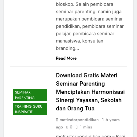
bioskop. Selain pembicara
seminar parenting, namin juga
merupakan pembicara seminar
pendidikan, pembicara seminar
pelajar, pembicara seminar
mahasiswa, konsultan
branding…
Read More
Download Gratis Materi
Seminar Parenting
Menciptakan Harmonisasi
SEMINAR
PARENTING
Sinergi Yayasan, Sekolah
TRAINING GURU
dan Orang Tua
INSPIRATIF
motivatorpendidikan
6 years
ago
0
1 mins
motivatorpendidikan.com – Bagi