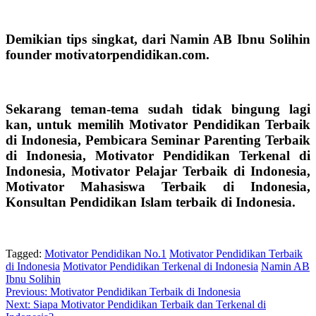
Demikian tips singkat, dari Namin AB Ibnu Solihin
founder motivatorpendidikan.com.
Sekarang teman-tema sudah tidak bingung lagi
kan, untuk memilih
Motivator Pendidikan Terbaik
di Indonesia,
Pembicara Seminar Parenting Terbaik
di Indonesia,
Motivator Pendidikan Terkenal di
Indonesia, Motivator Pelajar Terbaik di Indonesia,
Motivator Mahasiswa Terbaik di Indonesia,
Konsultan Pendidikan Islam terbaik di Indonesia.
Tagged:
Motivator Pendidikan No.1
Motivator Pendidikan Terbaik
di Indonesia
Motivator Pendidikan Terkenal di Indonesia
Namin AB
Ibnu Solihin
Post
Previous:
Motivator Pendidikan Terbaik di Indonesia
Next:
Siapa Motivator Pendidikan Terbaik dan Terkenal di
navigation