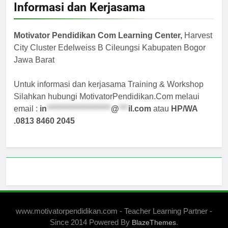
Informasi dan Kerjasama
Motivator Pendidikan Com Learning Center,
Harvest
City Cluster Edelweiss B Cileungsi Kabupaten Bogor
Jawa Barat
Untuk informasi dan kerjasama Training & Workshop
Silahkan hubungi MotivatorPendidikan.Com melaui
email :
in
*********************
@
***
il.com
atau
HP/WA
.0813 8460 2045
www.motivatorpendidikan.com - Teacher Learning Partner -
Since 2014 Powered By
.
BlazeThemes