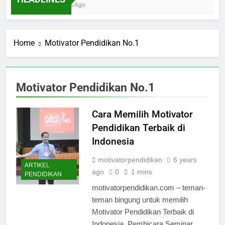
Ibnu Solihin Membesarkan Lima Anak Tanpa
2 Days Ago
Gadget, TV, dan Bioskop
Home
Motivator Pendidikan No.1
Motivator Pendidikan No.1
Cara Memilih Motivator
Pendidikan Terbaik di
Indonesia
motivatorpendidikan
6 years
ARTIKEL
ago
0
1 mins
PENDIDIKAN
motivatorpendidikan.com – teman-
teman bingung untuk memilih
Motivator Pendidikan Terbaik di
Indonesia, Pembicara Seminar