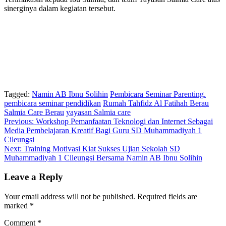
sinerginya dalam kegiatan tersebut.
Tagged:
Namin AB Ibnu Solihin
Pembicara Seminar Parenting.
pembicara seminar pendidikan
Rumah Tahfidz Al Fatihah Berau
Salmia Care Berau
yayasan Salmia care
Post
Previous:
Workshop Pemanfaatan Teknologi dan Internet Sebagai
Media Pembelajaran Kreatif Bagi Guru SD Muhammadiyah 1
navigation
Cileungsi
Next:
Training Motivasi Kiat Sukses Ujian Sekolah SD
Muhammadiyah 1 Cileungsi Bersama Namin AB Ibnu Solihin
Leave a Reply
Your email address will not be published.
Required fields are
marked
*
Comment
*