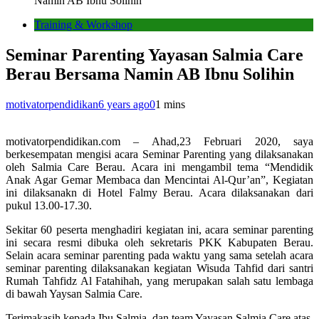
Namin AB Ibnu Solihin
Training & Workshop
Seminar Parenting Yayasan Salmia Care
Berau Bersama Namin AB Ibnu Solihin
motivatorpendidikan
6 years ago
0
1 mins
motivatorpendidikan.com – Ahad,23 Februari 2020, saya
berkesempatan mengisi acara Seminar Parenting yang dilaksanakan
oleh Salmia Care Berau. Acara ini mengambil tema “Mendidik
Anak Agar Gemar Membaca dan Mencintai Al-Qur’an”, Kegiatan
ini dilaksanakn di Hotel Falmy Berau. Acara dilaksanakan dari
pukul 13.00-17.30.
Sekitar 60 peserta menghadiri kegiatan ini, acara seminar parenting
ini secara resmi dibuka oleh sekretaris PKK Kabupaten Berau.
Selain acara seminar parenting pada waktu yang sama setelah acara
seminar parenting dilaksanakan kegiatan Wisuda Tahfid dari santri
Rumah Tahfidz Al Fatahihah, yang merupakan salah satu lembaga
di bawah Yaysan Salmia Care.
Terimakasih kepada Ibu Salmia, dan team Yayasan Salmia Care atas