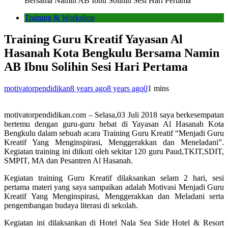
Bersama Namin AB Ibnu Solihin Sesi Hari Pertama
Training & Workshop
Training Guru Kreatif Yayasan Al
Hasanah Kota Bengkulu Bersama Namin
AB Ibnu Solihin Sesi Hari Pertama
motivatorpendidikan
8 years ago
8 years ago
0
1 mins
motivatorpendidikan.com – Selasa,03 Juli 2018 saya berkesempatan
bertemu dengan guru-guru hebat di Yayasan Al Hasanah Kota
Bengkulu dalam sebuah acara Training Guru Kreatif “Menjadi Guru
Kreatif Yang Menginspirasi, Menggerakkan dan Meneladani”.
Kegiatan training ini diikuti oleh sekitar 120 guru Paud,TKIT,SDIT,
SMPIT, MA dan Pesantren Al Hasanah.
Kegiatan training Guru Kreatif dilaksankan selam 2 hari, sesi
pertama materi yang say
a sampaikan adalah Motivasi Menjadi Guru
Kreatif Yang Menginspirasi, Menggerakkan dan Meladani serta
pengembangan budaya literasi di sekolah.
Kegiatan ini dilaksankan di Hotel Nala Sea Side Hotel & Resort