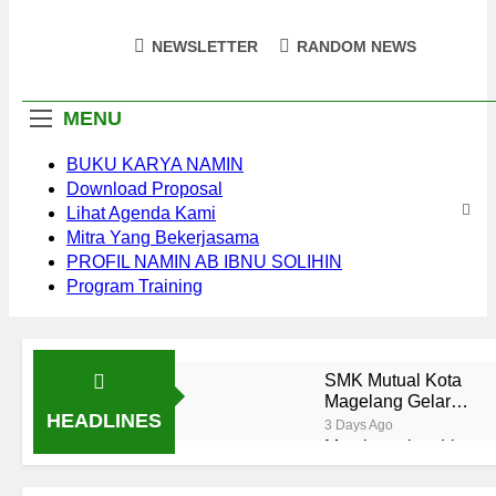
Motivato
Namin AB Ibnu Solihin
NEWSLETTER
RANDOM NEWS
Pendidik
MENU
BUKU KARYA NAMIN
Download Proposal
Lihat Agenda Kami
Mitra Yang Bekerjasama
PROFIL NAMIN AB IBNU SOLIHIN
Program Training
SMK Mutual Kota
Magelang Gelar
HEADLINES
Training “Creative
3 Days Ago
Teacher” Bersama
Membesarkan Lima
Namin AB Ibnu
Anak Tanpa Gadget
Solihin
dan TV: Rahasia
2 Months Ago