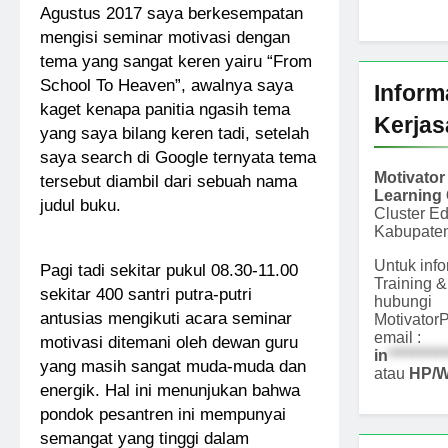
Agustus 2017 saya berkesempatan
mengisi seminar motivasi dengan
tema yang sangat keren yairu “From
School To Heaven”, awalnya saya
Inform
kaget kenapa panitia ngasih tema
Kerja
yang saya bilang keren tadi, setelah
saya search di Google ternyata tema
Motivato
tersebut diambil dari sebuah nama
Learning 
judul buku.
Cluster E
Kabupaten
Untuk inf
Pagi tadi sekitar pukul 08.30-11.00
Training 
sekitar 400 santri putra-putri
hubungi
antusias mengikuti acara seminar
Motivator
email :
motivasi ditemani oleh dewan guru
in
*********
yang masih sangat muda-muda dan
atau
HP/W
energik. Hal ini menunjukan bahwa
pondok pesantren ini mempunyai
semangat yang tinggi dalam