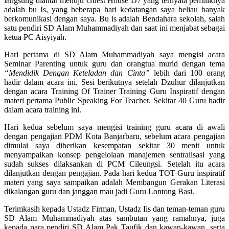
langsung diantar menuju Guest House D7 yang ternyata pemiliknya
adalah bu Is, yang beberapa hari kedatangan saya beliau banyak
berkomunikasi dengan saya. Bu is adalah Bendahara sekolah, salah
satu pendiri SD Alam Muhammadiyah dan saat ini menjabat sebagai
ketua PC Aisyiyah.
Hari pertama di SD Alam Muhammadiyah saya mengisi acara
Seminar Parenting untuk guru dan orangtua murid dengan tema
“Mendidik Dengan Keteladan dan Cinta”
lebih dari 100 orang
hadir dalam acara ini. Sesi berikutnya setelah Dzuhur dilanjutkan
dengan acara Training Of Trainer Training Guru Inspiratif dengan
materi pertama Public Speaking For Teacher. Sekitar 40 Guru hadir
dalam acara training ini.
Hari kedua sebelum saya mengisi training guru acara di awali
dengan pengajian PDM Kota Banjarbaru, sebelum acara pengajian
dimulai saya diberikan kesempatan sekitar 30 menit untuk
menyampaikan konsep pengelolaan manajemen sentralisasi yang
sudah sukses dilaksankan di PCM Cileungsi. Setelah itu acara
dilanjutkan dengan pengajian. Pada hari kedua TOT Guru inspiratif
materi yang saya sampaikan adalah Membangun Gerakan Literasi
dikalangan guru dan janggan mau jadi Guru Lontong Basi.
Terimkasih kepada Ustadz Firman, Ustadz Iis dan teman-teman guru
SD Alam Muhammadiyah atas sambutan yang ramahnya, juga
kepada para pendiri SD Alam Pak Taufik dan kawan-kawan, serta