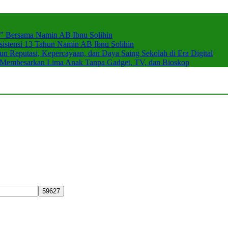
r” Bersama Namin AB Ibnu Solihin
stensi 13 Tahun Namin AB Ibnu Solihin
 Reputasi, Kepercayaan, dan Daya Saing Sekolah di Era Digital
n Membesarkan Lima Anak Tanpa Gadget, TV, dan Bioskop