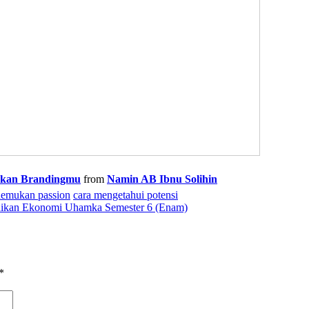
takan Brandingmu
from
Namin AB Ibnu Solihin
nemukan passion
cara mengetahui potensi
didikan Ekonomi Uhamka Semester 6 (Enam)
*