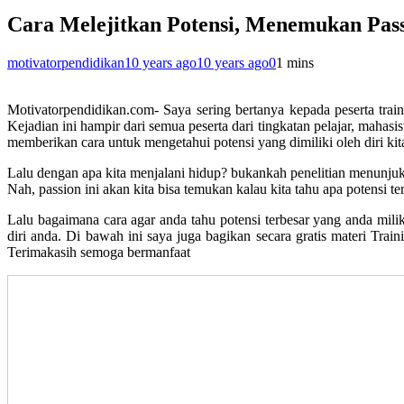
Cara Melejitkan Potensi, Menemukan Pa
motivatorpendidikan
10 years ago
10 years ago
0
1 mins
Motivatorpendidikan.com- Saya sering bertanya kepada peserta trai
Kejadian ini hampir dari semua peserta dari tingkatan pelajar, mah
memberikan cara untuk mengetahui potensi yang dimiliki oleh diri kit
Lalu dengan apa kita menjalani hidup? bukankah penelitian menunjuk
Nah, passion ini akan kita bisa temukan kalau kita tahu apa potensi ter
Lalu bagaimana cara agar anda tahu potensi terbesar yang anda milik
diri anda. Di bawah ini saya juga bagikan secara gratis materi Tra
Terimakasih semoga bermanfaat