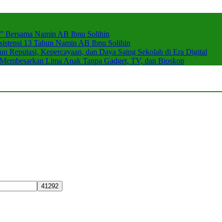
r” Bersama Namin AB Ibnu Solihin
stensi 13 Tahun Namin AB Ibnu Solihin
 Reputasi, Kepercayaan, dan Daya Saing Sekolah di Era Digital
n Membesarkan Lima Anak Tanpa Gadget, TV, dan Bioskop