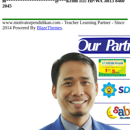
in
*********************
@
***
il.com
atau
HP/WA .0813 8460
2045
www.motivatorpendidikan.com - Teacher Learning Partner - Since
2014 Powered By
BlazeThemes
.