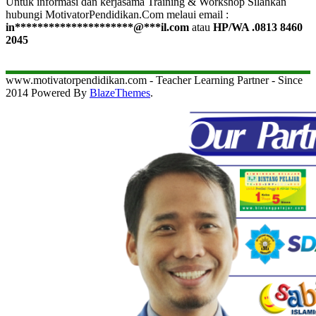
Untuk informasi dan kerjasama Training & Workshop Silahkan
hubungi MotivatorPendidikan.Com melaui email :
in
*********************
@
***
il.com
atau
HP/WA .0813 8460
2045
www.motivatorpendidikan.com - Teacher Learning Partner - Since
2014 Powered By
BlazeThemes
.