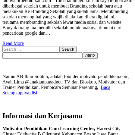
motivatorpendidikan.com – Lima tahun terakhir ini saya terlibat aktif
diberbagai sekolah untuk membuat Branding sekolah baru atau
melakukan Re Branding Sekolah yang sudah lama. Membranding
sekolah memang hal yang wajib dilakukan di era digital ini,
terutama membranding sekolah lewat media sosial dan website.
Banyak orang tua memilih sekolah untuk anaknya dimulai dari
pencarioan google dan…
Read More
Search
for:
Namin AB Ibnu Solihin, adalah founder motivatorpendidikan.com,
Ayah Lima @anaktanpagadget, TV dan Bioskop, Motivator dan
Trainer Pendidikan, Pembicara Seminar Parenting,
Baca
Selengkapnya disi
Informasi dan Kerjasama
Motivator Pendidikan Com Learning Center,
Harvest City
Cluster Edelweiss B Cileungsi Kabupaten Bogor Jawa Barat