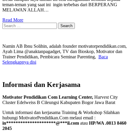
teman-teman yang saat ini ingin terbebas dari BERPERANG
MELAWAN ALLAH…
Read More
Search
for:
Namin AB Ibnu Solihin, adalah founder motivatorpendidikan.com,
Ayah Lima @anaktanpagadget, TV dan Bioskop, Motivator dan
Trainer Pendidikan, Pembicara Seminar Parenting,
Baca
Selengkapnya disi
Informasi dan Kerjasama
Motivator Pendidikan Com Learning Center,
Harvest City
Cluster Edelweiss B Cileungsi Kabupaten Bogor Jawa Barat
Untuk informasi dan kerjasama Training & Workshop Silahkan
hubungi MotivatorPendidikan.Com melaui email :
in
*********************
@
***
il.com
atau
HP/WA .0813 8460
2045