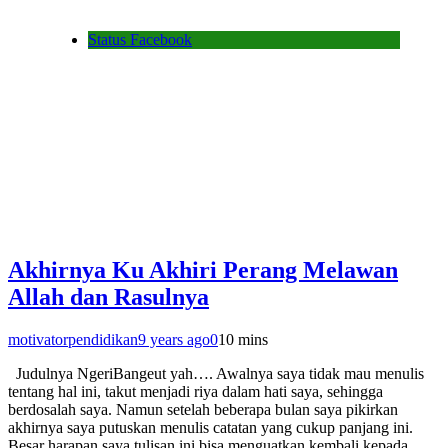
Status Facebook
Akhirnya Ku Akhiri Perang Melawan
Allah dan Rasulnya
motivatorpendidikan
9 years ago
0
10 mins
Judulnya NgeriBangeut yah…. Awalnya saya tidak mau menulis
tentang hal ini, takut menjadi riya dalam hati saya, sehingga
berdosalah saya. Namun setelah beberapa bulan saya pikirkan
akhirnya saya putuskan menulis catatan yang cukup panjang ini.
Besar harapan saya tulisan ini bisa menguatkan kembali kepada