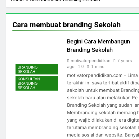
Konsistensi 13 Tahun
Buku Level Up School
Namin AB Ibnu Solihin
Branding: Panduan
Strategis Membangu
2 Months Ago
Reputasi, Kepercayaan
13 Tahun Menjaga
Cara membuat branding Sekolah
dan Daya Saing
Masa Kecil: Kisah
Sekolah di Era Digital
Namin AB Ibnu Solihin
2 Months Ago
2 Months Ago
Membesarkan Lima
Melawan Arus Digital:
Begini Cara Membangun
Anak Tanpa Gadget,
13 Tahun Namin AB
Branding Sekolah
TV, dan Bioskop
Ibnu Solihin
2 Months Ago
2 Months Ago
Membesarkan Lima
Foto Profil Namin AB
motivatorpendidikan
7 years
Anak Tanpa Gadget,
Ibnu Solihin Untuk
ago
0
1 mins
BRANDING
TV, dan Bioskop
Poster 2026
3 Months Ago
3 Months Ago
SEKOLAH
motivatorpendidikan.com – Lima
KONSULTAN
terakhir ini saya terlibat aktif di
BRANDING
SEKOLAH
sekolah untuk membuat Brandin
sekolah baru atau melakukan Re
Branding Sekolah yang sudah la
Membranding sekolah memang h
yang wajib dilakukan di era digital
terutama membranding sekolah 
media sosial dan website. Banya