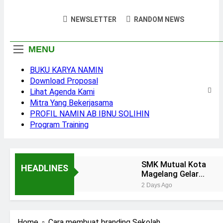
Motivator
Namin AB Ibnu Solihin
NEWSLETTER
RANDOM NEWS
Pendidika
MENU
BUKU KARYA NAMIN
Download Proposal
Lihat Agenda Kami
Mitra Yang Bekerjasama
PROFIL NAMIN AB IBNU SOLIHIN
Program Training
SMK Mutual Kota
HEADLINES
Magelang Gelar
Training “Creative
2 Days Ago
Teacher” Bersama
Membesarkan Lima
Namin AB Ibnu Solihin
Anak Tanpa Gadget
dan TV: Rahasia
2 Months Ago
Home
Cara membuat branding Sekolah