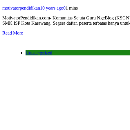
motivatorpendidikan
10 years ago
0
1 mins
MotivatorPendidikan.com- Komunitas Sejuta Guru NgeBlog (KSGN) k
SMK ISP Kota Karawang. Segera daftar, peserta terbatas hanya unt
Read More
Uncategorized