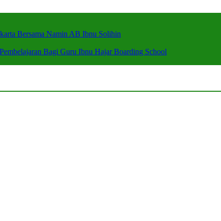
arta Bersama Namin AB Ibnu Solihin
 Pembelajaran Bagi Guru Ibnu Hajar Boarding School