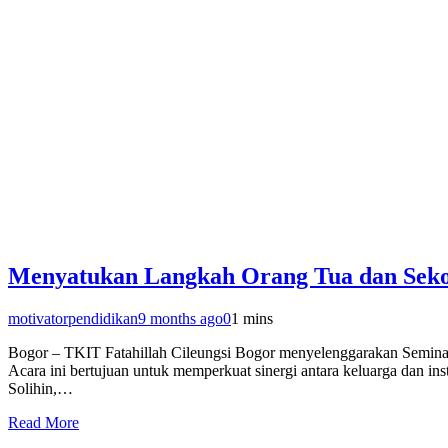
Menyatukan Langkah Orang Tua dan Sekol
motivatorpendidikan
9 months ago
0
1 mins
Bogor – TKIT Fatahillah Cileungsi Bogor menyelenggarakan Seminar
Acara ini bertujuan untuk memperkuat sinergi antara keluarga dan i
Solihin,…
Read More