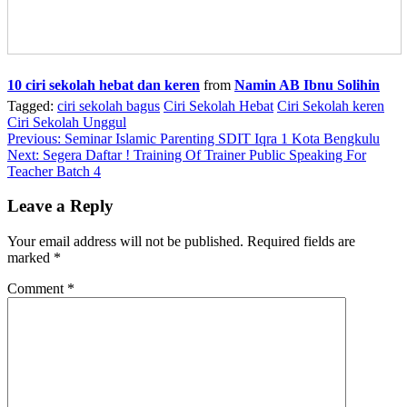
10 ciri sekolah hebat dan keren
from
Namin AB Ibnu Solihin
Tagged:
ciri sekolah bagus
Ciri Sekolah Hebat
Ciri Sekolah keren
Ciri Sekolah Unggul
Post
Previous:
Seminar Islamic Parenting SDIT Iqra 1 Kota Bengkulu
Next:
Segera Daftar ! Training Of Trainer Public Speaking For
navigation
Teacher Batch 4
Leave a Reply
Your email address will not be published.
Required fields are
marked
*
Comment
*