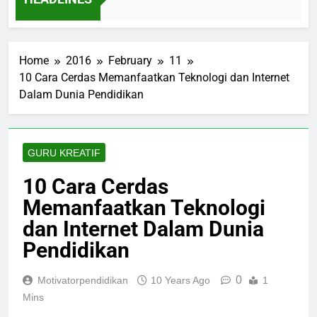
Strategis Membangun Reputasi, Kepercayaan, dan
Daya Saing Sekolah di Era Digital
13 Tahun Menjaga Masa Kecil: Kisah Namin AB
Ibnu Solihin Membesarkan Lima Anak Tanpa
Gadget, TV, dan Bioskop
Home
2016
February
11
10 Cara Cerdas Memanfaatkan Teknologi dan Internet
Dalam Dunia Pendidikan
GURU KREATIF
10 Cara Cerdas
Memanfaatkan Teknologi
dan Internet Dalam Dunia
Pendidikan
0
Motivatorpendidikan
10 Years Ago
1
Mins