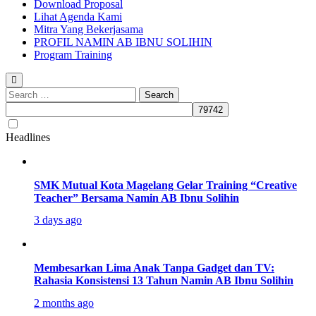
Download Proposal
Lihat Agenda Kami
Mitra Yang Bekerjasama
PROFIL NAMIN AB IBNU SOLIHIN
Program Training
Search
for:
Headlines
SMK Mutual Kota Magelang Gelar Training “Creative
Teacher” Bersama Namin AB Ibnu Solihin
3 days ago
Membesarkan Lima Anak Tanpa Gadget dan TV:
Rahasia Konsistensi 13 Tahun Namin AB Ibnu Solihin
2 months ago