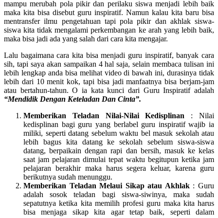
mampu merubah pola pikir dan perilaku siswa menjadi lebih baik
maka kita bisa disebut guru inspiratif. Namun kalau kita baru bisa
mentransfer ilmu pengetahuan tapi pola pikir dan akhlak siswa-
siswa kita tidak mengalami perkembangan ke arah yang lebih baik,
maka bisa jadi ada yang salah dari cara kita mengajar.
Lalu bagaimana cara kita bisa menjadi guru inspiratif, banyak cara
sih, tapi saya akan sampaikan 4 hal saja, selain membaca tulisan ini
lebih lengkap anda bisa melihat video di bawah ini, durasinya tidak
lebih dari 10 menit kok, tapi bisa jadi manfaatnya bisa berjam-jam
atau bertahun-tahun. O ia kata kunci dari Guru Inspiratif adalah
“Mendidik Dengan Keteladan Dan Cinta”.
Memberikan Teladan Nilai-Nilai Kedisplinan
: Nilai
kedisplinan bagi guru yang berlabel guru inspiratif wajib ia
miliki, seperti datang sebelum waktu bel masuk sekolah atau
lebih bagus kita datang ke sekolah sebelum siswa-siswa
datang, berpaikain dengan rapi dan bersih, masuk ke kelas
saat jam pelajaran dimulai tepat waktu begitupun ketika jam
pelajaran berakhir maka harus segera keluar, karena guru
berikutnya sudah menunggu.
Memberikan Teladan Melaui Sikap atau Akhlak
: Guru
adalah sosok teladan bagi siswa-siwinya, maka sudah
sepatutnya ketika kita memilih profesi guru maka kita harus
bisa menjaga sikap kita agar tetap baik, seperti dalam