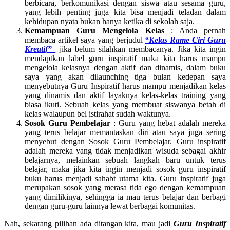
berbicara, berkomunikasi dengan siswa atau sesama guru,
yang lebih penting juga kita bisa menjadi teladan dalam
kehidupan nyata bukan hanya ketika di sekolah saja.
Kemampuan Guru Mengelola Kelas
: Anda pernah
membaca artikel saya yang berjudul
“Kelas Rame Ciri Guru
Kreatif”
jika belum silahkan membacanya. Jika kita ingin
mendaptkan label guru inspiratif maka kita harus mampu
mengelola kelasnya dengan aktif dan dinamis, dalam buku
saya yang akan dilaunching tiga bulan kedepan saya
menyebutnya Guru Inspiratif harus mampu menjadikan kelas
yang dinamis dan aktif layaknya kelas-kelas training yang
biasa ikuti. Sebuah kelas yang membuat siswanya betah di
kelas walaupun bel istirahat sudah waktunya.
Sosok Guru Pembelajar
: Guru yang hebat adalah mereka
yang terus belajar memantaskan diri atau saya juga sering
menyebut dengan Sosok Guru Pembelajar. Guru inspiratif
adalah mereka yang tidak menjadikan wisuda sebagai akhir
belajarnya, melainkan sebuah langkah baru untuk terus
belajar, maka jika kita ingin menjadi sosok guru inspiratif
buku harus menjadi sahabt utama kita. Guru inspiratif juga
merupakan sosok yang merasa tida ego dengan kemampuan
yang dimilikinya, sehingga ia mau terus belajar dan berbagi
dengan guru-guru lainnya lewat berbagai komunitas.
Nah, sekarang pilihan ada ditangan kita, mau jadi
Guru Inspiratif