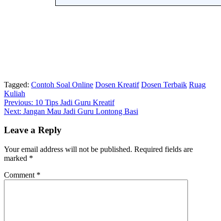
Tagged:
Contoh Soal Online
Dosen Kreatif
Dosen Terbaik
Ruag
Kuliah
Post
Previous:
10 Tips Jadi Guru Kreatif
Next:
Jangan Mau Jadi Guru Lontong Basi
navigation
Leave a Reply
Your email address will not be published.
Required fields are
marked
*
Comment
*