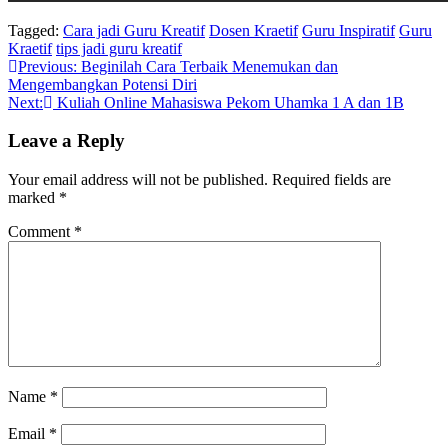
Tagged:
Cara jadi Guru Kreatif
Dosen Kraetif
Guru Inspiratif
Guru
Kraetif
tips jadi guru kreatif
Post
Previous:
Beginilah Cara Terbaik Menemukan dan
Mengembangkan Potensi Diri
navigation
Next:
Kuliah Online Mahasiswa Pekom Uhamka 1 A dan 1B
Leave a Reply
Your email address will not be published.
Required fields are
marked
*
Comment
*
Name
*
Email
*