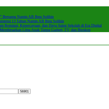
r” Bersama Namin AB Ibnu Solihin
stensi 13 Tahun Namin AB Ibnu Solihin
 Reputasi, Kepercayaan, dan Daya Saing Sekolah di Era Digital
n Membesarkan Lima Anak Tanpa Gadget, TV, dan Bioskop