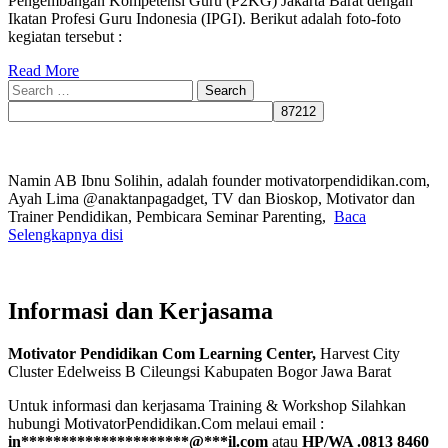
Pengembangan Kompetensi Guru (P2KG) Jakarta Barat dengan
Ikatan Profesi Guru Indonesia (IPGI). Berikut adalah foto-foto
kegiatan tersebut :
Read More
Search
for:
Namin AB Ibnu Solihin, adalah founder motivatorpendidikan.com,
Ayah Lima @anaktanpagadget, TV dan Bioskop, Motivator dan
Trainer Pendidikan, Pembicara Seminar Parenting,
Baca
Selengkapnya disi
Informasi dan Kerjasama
Motivator Pendidikan Com Learning Center,
Harvest City
Cluster Edelweiss B Cileungsi Kabupaten Bogor Jawa Barat
Untuk informasi dan kerjasama Training & Workshop Silahkan
hubungi MotivatorPendidikan.Com melaui email :
in
*********************
@
***
il.com
atau
HP/WA .0813 8460