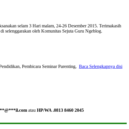
 laksanakan selam 3 Hari malam, 24-26 Desember 2015. Terimakasih
i di selenggarakan oleh Komunitas Sejuta Guru Ngeblog.
Pendidikan, Pembicara Seminar Parenting,
Baca Selengkapnya disi
**
@
***
il.com
atau
HP/WA .0813 8460 2045