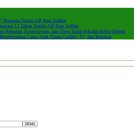
r” Bersama Namin AB Ibnu Solihin
stensi 13 Tahun Namin AB Ibnu Solihin
 Reputasi, Kepercayaan, dan Daya Saing Sekolah di Era Digital
n Membesarkan Lima Anak Tanpa Gadget, TV, dan Bioskop