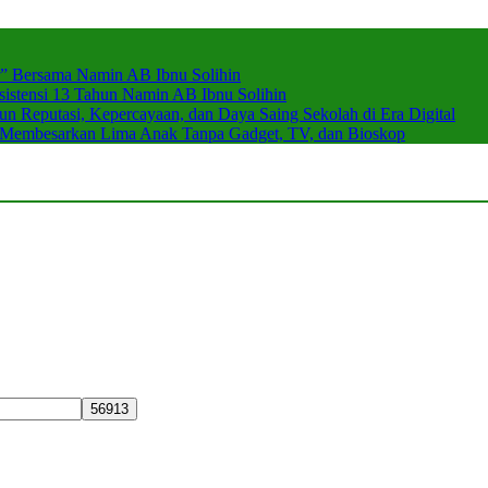
r” Bersama Namin AB Ibnu Solihin
stensi 13 Tahun Namin AB Ibnu Solihin
 Reputasi, Kepercayaan, dan Daya Saing Sekolah di Era Digital
n Membesarkan Lima Anak Tanpa Gadget, TV, dan Bioskop