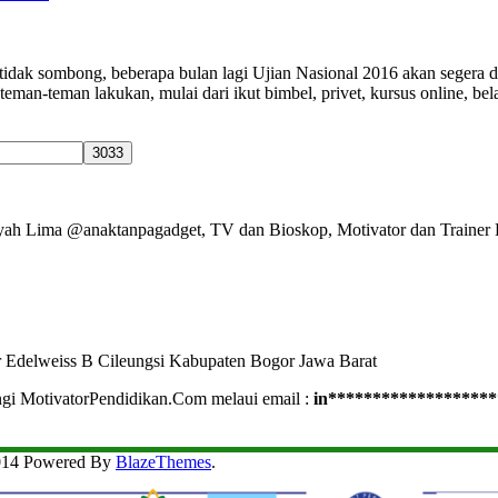
tidak sombong, beberapa bulan lagi Ujian Nasional 2016 akan segera d
teman-teman lakukan, mulai dari ikut bimbel, privet, kursus online, be
Ayah Lima @anaktanpagadget, TV dan Bioskop, Motivator dan Trainer 
r Edelweiss B Cileungsi Kabupaten Bogor Jawa Barat
ngi MotivatorPendidikan.Com melaui email :
in
*******************
2014 Powered By
BlazeThemes
.