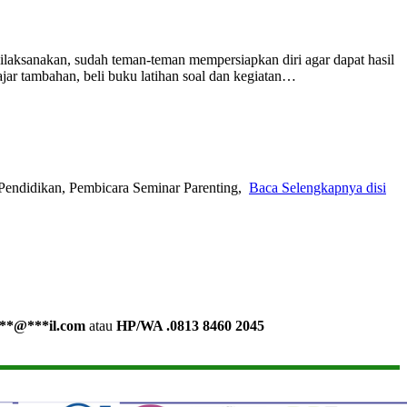
ilaksanakan, sudah teman-teman mempersiapkan diri agar dapat hasil
lajar tambahan, beli buku latihan soal dan kegiatan…
Pendidikan, Pembicara Seminar Parenting,
Baca Selengkapnya disi
**
@
***
il.com
atau
HP/WA .0813 8460 2045