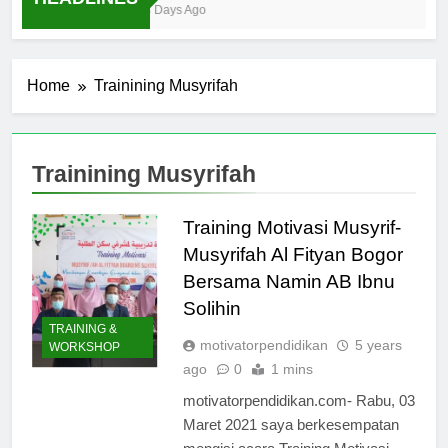
Ibnu Solihin Membesarkan Lima Anak Tanpa
3 Days Ago
Gadget, TV, dan Bioskop
Home
Trainining Musyrifah
Trainining Musyrifah
Training Motivasi Musyrif-
Musyrifah Al Fityan Bogor
Bersama Namin AB Ibnu
Solihin
TRAINING &
motivatorpendidikan
5 years
WORKSHOP
ago
0
1 mins
motivatorpendidikan.com- Rabu, 03
Maret 2021 saya berkesempatan