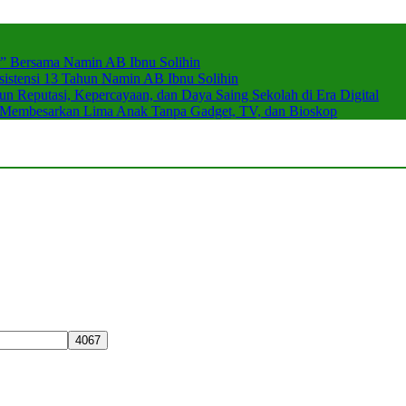
r” Bersama Namin AB Ibnu Solihin
stensi 13 Tahun Namin AB Ibnu Solihin
 Reputasi, Kepercayaan, dan Daya Saing Sekolah di Era Digital
n Membesarkan Lima Anak Tanpa Gadget, TV, dan Bioskop