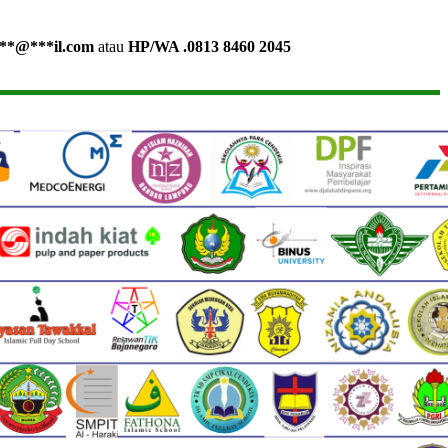
**
@
***
il.com
atau
HP/WA .0813 8460 2045