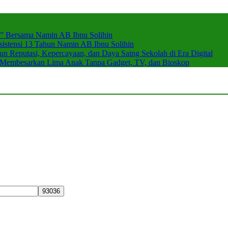
r” Bersama Namin AB Ibnu Solihin
stensi 13 Tahun Namin AB Ibnu Solihin
 Reputasi, Kepercayaan, dan Daya Saing Sekolah di Era Digital
n Membesarkan Lima Anak Tanpa Gadget, TV, dan Bioskop