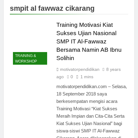
Branding:
2 Months Ago
Tahun Namin
smpit al fawwaz cikarang
Panduan
13 Tahun
AB Ibnu Solihin
Strategis
Menjaga Masa
Membangun
Kecil: Kisah
Training Motivasi Kiat
2 Months Ago
Reputasi,
Namin AB Ibnu
Melawan Arus
Kepercayaan,
Sukses Ujian Nasional
Solihin
Digital: 13
dan Daya
Membesarkan
SMP IT Al-Fawwaz
Tahun Namin
Saing Sekolah
2 Months Ago
Lima Anak
AB Ibnu Solihin
di Era Digital
Bersama Namin AB Ibnu
Foto Profil
Tanpa Gadget,
Membesarkan
TRAINING &
Namin AB Ibnu
Solihin
TV, dan
Lima Anak
WORKSHOP
Solihin Untuk
Bioskop
3 Months Ago
Tanpa Gadget,
Poster 2026
motivatorpendidikan
8 years
TV, dan
ago
0
1 mins
Bioskop
motivatorpendidikan.com – Selasa,
18 September 2018 saya
berkesempatan mengisi acara
Training Motivasi “Kiat Sukses
Meraih Impian dan Cita-Cita Serta
Kiat Sukses Ujian Nasional” bagi
siswa-siswi SMP IT Al-Fawwaz