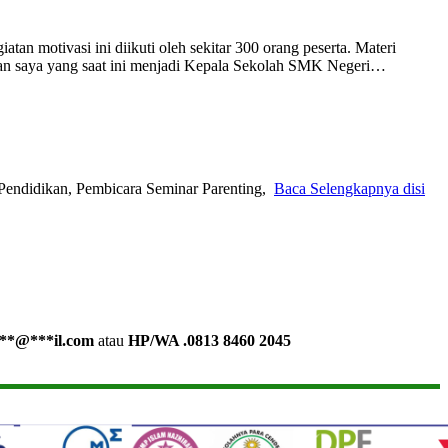
n motivasi ini diikuti oleh sekitar 300 orang peserta. Materi
rekan saya yang saat ini menjadi Kepala Sekolah SMK Negeri…
Pendidikan, Pembicara Seminar Parenting,
Baca Selengkapnya disi
**
@
***
il.com
atau
HP/WA .0813 8460 2045