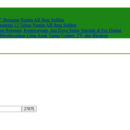
r” Bersama Namin AB Ibnu Solihin
stensi 13 Tahun Namin AB Ibnu Solihin
 Reputasi, Kepercayaan, dan Daya Saing Sekolah di Era Digital
n Membesarkan Lima Anak Tanpa Gadget, TV, dan Bioskop