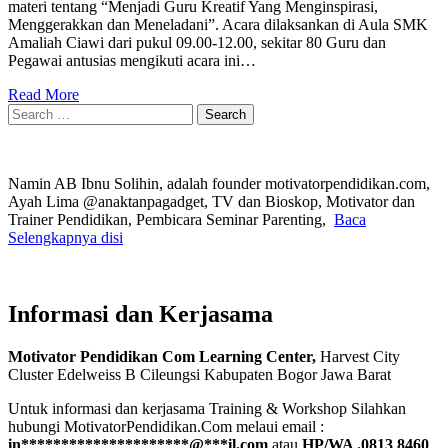
materi tentang “Menjadi Guru Kreatif Yang Menginspirasi,
Menggerakkan dan Meneladani”. Acara dilaksankan di Aula SMK
Amaliah Ciawi dari pukul 09.00-12.00, sekitar 80 Guru dan
Pegawai antusias mengikuti acara ini…
Read More
Search
for:
Namin AB Ibnu Solihin, adalah founder motivatorpendidikan.com,
Ayah Lima @anaktanpagadget, TV dan Bioskop, Motivator dan
Trainer Pendidikan, Pembicara Seminar Parenting,
Baca
Selengkapnya disi
Informasi dan Kerjasama
Motivator Pendidikan Com Learning Center,
Harvest City
Cluster Edelweiss B Cileungsi Kabupaten Bogor Jawa Barat
Untuk informasi dan kerjasama Training & Workshop Silahkan
hubungi MotivatorPendidikan.Com melaui email :
in
*********************
@
***
il.com
atau
HP/WA .0813 8460