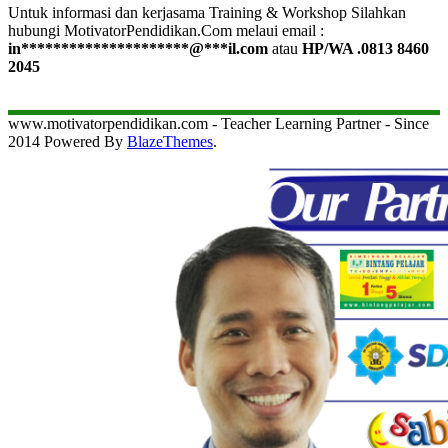
Untuk informasi dan kerjasama Training & Workshop Silahkan
hubungi MotivatorPendidikan.Com melaui email :
in
*********************
@
***
il.com
atau
HP/WA .0813 8460
2045
www.motivatorpendidikan.com - Teacher Learning Partner - Since
2014 Powered By
BlazeThemes
.