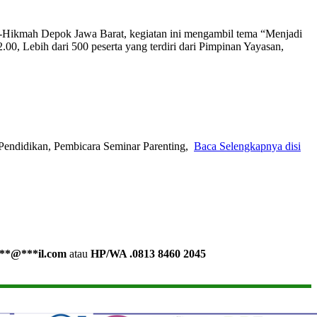
l-Hikmah Depok Jawa Barat, kegiatan ini mengambil tema “Menjadi
00, Lebih dari 500 peserta yang terdiri dari Pimpinan Yayasan,
Pendidikan, Pembicara Seminar Parenting,
Baca Selengkapnya disi
**
@
***
il.com
atau
HP/WA .0813 8460 2045