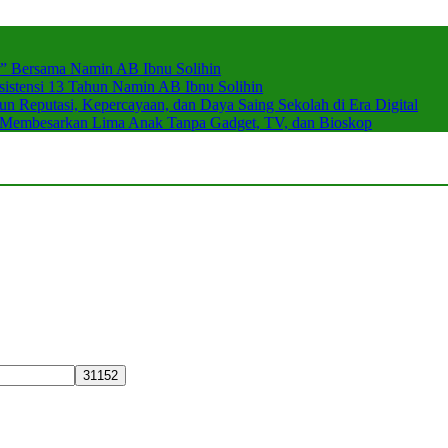
r” Bersama Namin AB Ibnu Solihin
stensi 13 Tahun Namin AB Ibnu Solihin
 Reputasi, Kepercayaan, dan Daya Saing Sekolah di Era Digital
n Membesarkan Lima Anak Tanpa Gadget, TV, dan Bioskop