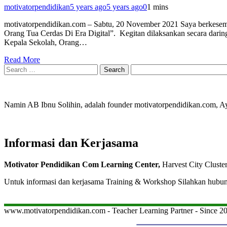
motivatorpendidikan
5 years ago
5 years ago
0
1 mins
motivatorpendidikan.com – Sabtu, 20 November 2021 Saya berkesemp
Orang Tua Cerdas Di Era Digital”. Kegitan dilaksankan secara daring
Kepala Sekolah, Orang…
Read More
Search
for:
Namin AB Ibnu Solihin, adalah founder motivatorpendidikan.com, 
Informasi dan Kerjasama
Motivator Pendidikan Com Learning Center,
Harvest City Cluste
Untuk informasi dan kerjasama Training & Workshop Silahkan hubu
www.motivatorpendidikan.com - Teacher Learning Partner - Since 