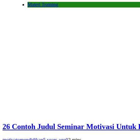
Materi Training
26 Contoh Judul Seminar Motivasi Untuk 
motivatorpendidikan
5 years ago
0
2 mins