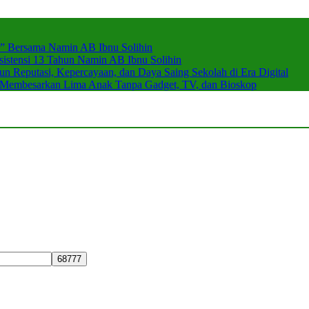
r” Bersama Namin AB Ibnu Solihin
stensi 13 Tahun Namin AB Ibnu Solihin
 Reputasi, Kepercayaan, dan Daya Saing Sekolah di Era Digital
n Membesarkan Lima Anak Tanpa Gadget, TV, dan Bioskop