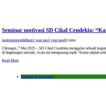
Seminar motivasi SD Cikal Cendekia: “K
motivatorpendidikan
1 year ago
1 year ago
0
2 mins
Cileungsi, 7 Mei 2025 – SD Cikal Cendekia menggelar sebuah kegiat
di lingkungan sekolah. Acara ini mengusung topik “Kamu adalah ars
Read More
Training & Workshop