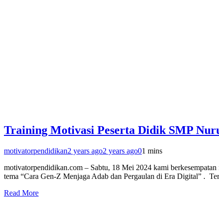
Training Motivasi Peserta Didik SMP Nur
motivatorpendidikan
2 years ago
2 years ago
0
1 mins
motivatorpendidikan.com – Sabtu, 18 Mei 2024 kami berkesempatan me
tema “Cara Gen-Z Menjaga Adab dan Pergaulan di Era Digital” . Te
Read More