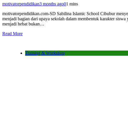
motivatorpendidikan
3 months ago
0
1 mins
motivatorpendidikan.com-SD Sabilina Islamic School Cibubur menye
menjadi bagian dari upaya sekolah dalam membentuk karakter siswa y
menjadi hebat bukan…
Read More
Training & Workshop