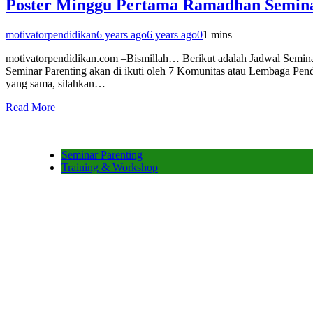
Poster Minggu Pertama Ramadhan Seminar
motivatorpendidikan
6 years ago
6 years ago
0
1 mins
motivatorpendidikan.com –Bismillah… Berikut adalah Jadwal Semina
Seminar Parenting akan di ikuti oleh 7 Komunitas atau Lembaga Pend
yang sama, silahkan…
Read More
Seminar Parenting
Training & Workshop