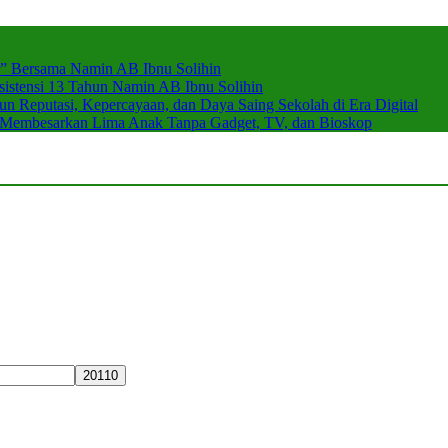
r” Bersama Namin AB Ibnu Solihin
stensi 13 Tahun Namin AB Ibnu Solihin
 Reputasi, Kepercayaan, dan Daya Saing Sekolah di Era Digital
n Membesarkan Lima Anak Tanpa Gadget, TV, dan Bioskop