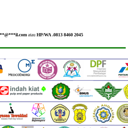
**
@
***
il.com
atau
HP/WA .0813 8460 2045