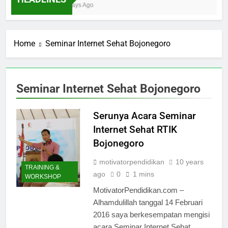
Ibnu Solihin Membesarkan Lima Anak Tanpa
4 Days Ago
Gadget, TV, dan Bioskop
Home
Seminar Internet Sehat Bojonegoro
Seminar Internet Sehat Bojonegoro
Serunya Acara Seminar
Internet Sehat RTIK
Bojonegoro
motivatorpendidikan
10 years
TRAINING &
ago
0
1 mins
WORKSHOP
MotivatorPendidikan.com –
Alhamdulillah tanggal 14 Februari
2016 saya berkesempatan mengisi
acara Seminar Internet Sehat