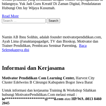
bidangnya. Yuk Jadi Guru Kreatif Di Zaman Digital, Pendafataran
Hubungi Om Jay Wijaya Kusumah.
Read More
Search
for:
Namin AB Ibnu Solihin, adalah founder motivatorpendidikan.com,
Ayah Lima @anaktanpagadget, TV dan Bioskop, Motivator dan
Trainer Pendidikan, Pembicara Seminar Parenting,
Baca
Selengkapnya disi
Informasi dan Kerjasama
Motivator Pendidikan Com Learning Center,
Harvest City
Cluster Edelweiss B Cileungsi Kabupaten Bogor Jawa Barat
Untuk informasi dan kerjasama Training & Workshop Silahkan
hubungi MotivatorPendidikan.Com melaui email :
in
*********************
@
***
il.com
atau
HP/WA .0813 8460
2045