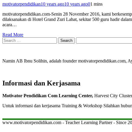
motivatorpendidikan
10 years ago
10 years ago
0
1 mins
motivatorpendidikan.com-Senin 28 November 2016, kami berkesemp
dilaksanakan di Hotel Grand Zuri Lahat, sekitar 500 guru hadir dala
acara…
Read More
Search
for:
Namin AB Ibnu Solihin, adalah founder motivatorpendidikan.com, 
Informasi dan Kerjasama
Motivator Pendidikan Com Learning Center,
Harvest City Cluste
Untuk informasi dan kerjasama Training & Workshop Silahkan hubu
www.motivatorpendidikan.com - Teacher Learning Partner - Since 