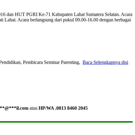
2016 dan HUT PGRI Ke-71 Kabupaten Lahat Sumatera Selatan. Acara
ati Lahat. Acara berlangsung dari pukul 09.00-16.00 dengan berbagai
Pendidikan, Pembicara Seminar Parenting,
Baca Selengkapnya disi
**
@
***
il.com
atau
HP/WA .0813 8460 2045