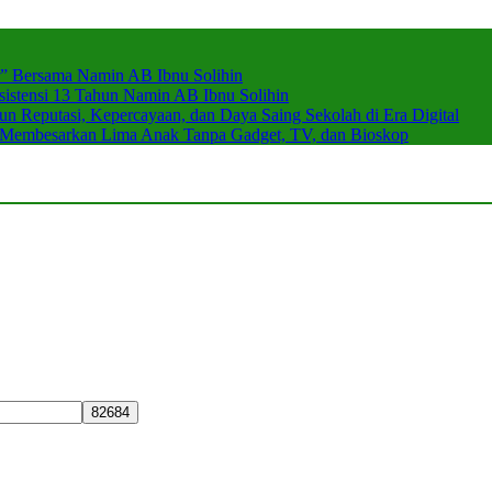
r” Bersama Namin AB Ibnu Solihin
stensi 13 Tahun Namin AB Ibnu Solihin
 Reputasi, Kepercayaan, dan Daya Saing Sekolah di Era Digital
n Membesarkan Lima Anak Tanpa Gadget, TV, dan Bioskop