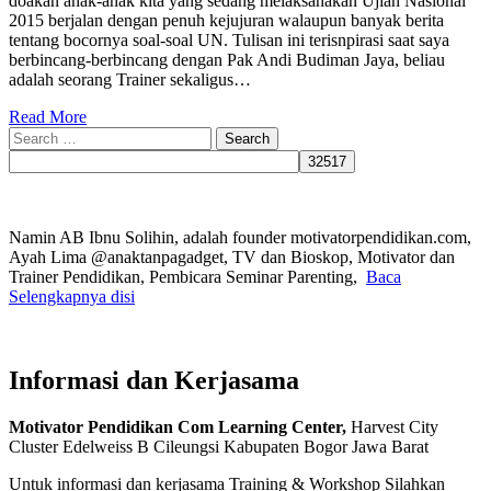
doakan anak-anak kita yang sedang melaksanakan Ujian Nasional
2015 berjalan dengan penuh kejujuran walaupun banyak berita
tentang bocornya soal-soal UN. Tulisan ini terisnpirasi saat saya
berbincang-berbincang dengan Pak Andi Budiman Jaya, beliau
adalah seorang Trainer sekaligus…
Read More
Search
for:
Namin AB Ibnu Solihin, adalah founder motivatorpendidikan.com,
Ayah Lima @anaktanpagadget, TV dan Bioskop, Motivator dan
Trainer Pendidikan, Pembicara Seminar Parenting,
Baca
Selengkapnya disi
Informasi dan Kerjasama
Motivator Pendidikan Com Learning Center,
Harvest City
Cluster Edelweiss B Cileungsi Kabupaten Bogor Jawa Barat
Untuk informasi dan kerjasama Training & Workshop Silahkan