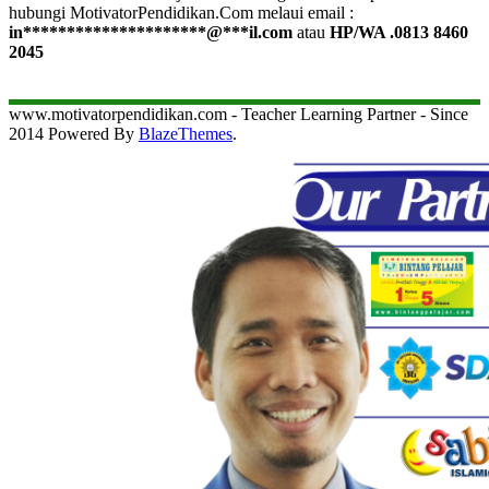
hubungi MotivatorPendidikan.Com melaui email :
in
*********************
@
***
il.com
atau
HP/WA .0813 8460
2045
www.motivatorpendidikan.com - Teacher Learning Partner - Since
2014 Powered By
BlazeThemes
.