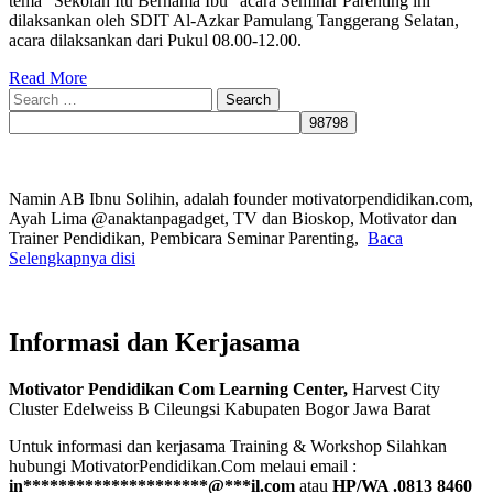
tema “Sekolah Itu Bernama Ibu” acara Seminar Parenting ini
dilaksankan oleh SDIT Al-Azkar Pamulang Tanggerang Selatan,
acara dilaksankan dari Pukul 08.00-12.00.
Read More
Search
for:
Namin AB Ibnu Solihin, adalah founder motivatorpendidikan.com,
Ayah Lima @anaktanpagadget, TV dan Bioskop, Motivator dan
Trainer Pendidikan, Pembicara Seminar Parenting,
Baca
Selengkapnya disi
Informasi dan Kerjasama
Motivator Pendidikan Com Learning Center,
Harvest City
Cluster Edelweiss B Cileungsi Kabupaten Bogor Jawa Barat
Untuk informasi dan kerjasama Training & Workshop Silahkan
hubungi MotivatorPendidikan.Com melaui email :
in
*********************
@
***
il.com
atau
HP/WA .0813 8460